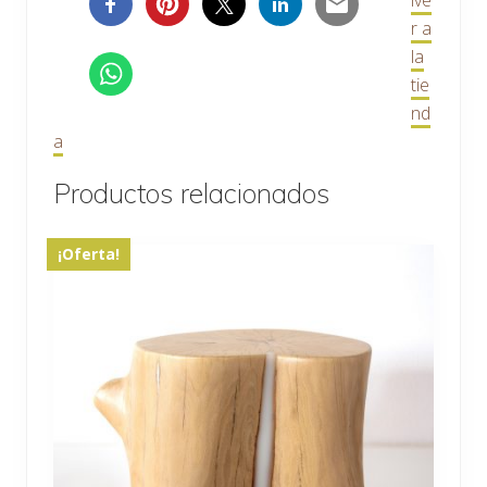
lve
r a
la
tie
nd
a
Productos relacionados
¡Oferta!