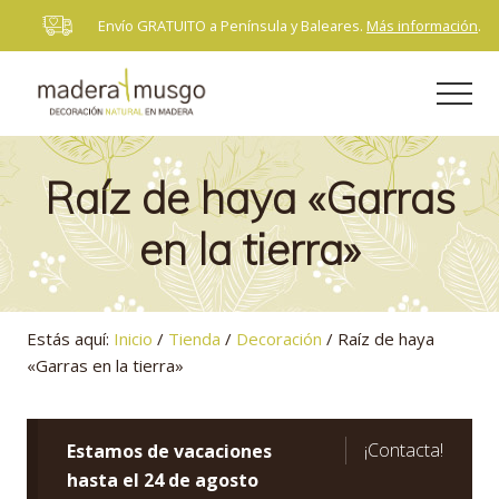
Menu
Saltar
Saltar
Envío GRATUITO a Península y Baleares.
Más información
.
B
al
al
H
contenido
pie
Men
principal
de
página
Decoración
natural
en
Raíz de haya «Garras
madera
en la tierra»
Estás aquí:
Inicio
/
Tienda
/
Decoración
/
Raíz de haya
«Garras en la tierra»
¡Contacta!
Estamos de vacaciones
hasta el 24 de agosto