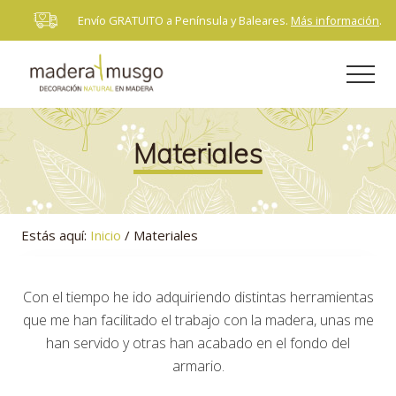
Menu
Saltar
Saltar
Envío GRATUITO a Península y Baleares.
Más información
.
B
al
al
H
contenido
pie
Men
principal
de
página
Decoración
natural
en
Materiales
madera
Estás aquí:
Inicio
/
Materiales
Con el tiempo he ido adquiriendo distintas herramientas
que me han facilitado el trabajo con la madera, unas me
han servido y otras han acabado en el fondo del
armario.