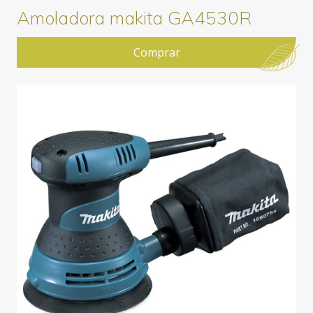
Amoladora makita GA4530R
Comprar